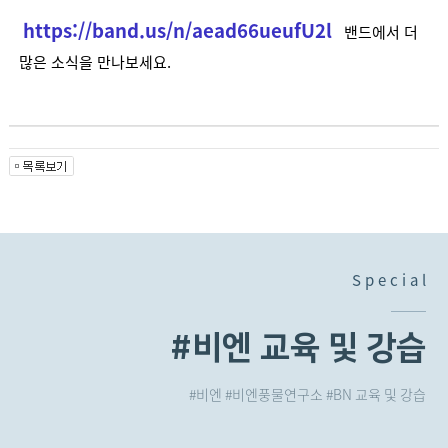
https://band.us/n/aead66ueufU2l
밴드에서 더
많은 소식을 만나보세요.
S p e c i a l
S p e c i a l
S p e c i a l
S p e c i a l
#비엔 교육 및 강습
#비엔기접놀이
#진도북놀이
#고성
#비엔 #비엔풍물연구소 #BN 교육 및 강습
#비엔 #비엔풍물연구소 #BN기접놀이
#비엔 #비엔풍물연구소 #BN
#비엔 #비엔풍물연구소 #BN